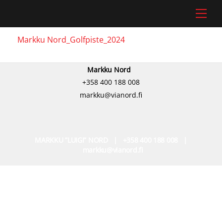
Skip
Men
to
content
Markku Nord_Golfpiste_2024
Markku Nord
+358 400 188 008
markku@vianord.fi
MARKKU ”LUIGI” NORD | +358 400 188 008 |
markku@vianord.fi