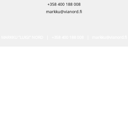
+358 400 188 008
markku@vianord.fi
MARKKU ”LUIGI” NORD | +358 400 188 008 |
markku@vianord.fi