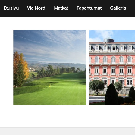
Skip
Etusivu
Via Nord
Matkat
Tapahtumat
Galleria
to
content