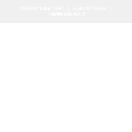
MARKKU ”LUIGI” NORD | +358 400 188 008 |
markku@vianord.fi