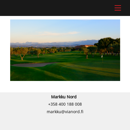
Skip
Men
to
content
Markku Nord
+358 400 188 008
markku@vianord.fi