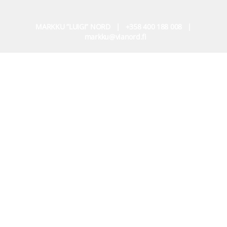
MARKKU ”LUIGI” NORD | +358 400 188 008 |
markku@vianord.fi