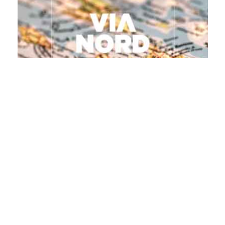
4.5.2021
KUPLIVA
FRANCIACORTA JA
KÄTKETYT
GOLFHELMET