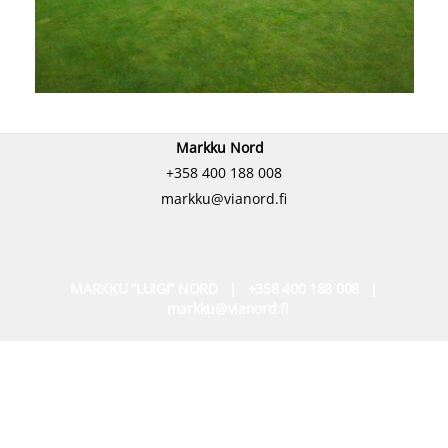
Markku Nord
+358 400 188 008
markku@vianord.fi
MARKKU ”LUIGI” NORD | +358 400 188 008 |
markku@vianord.fi