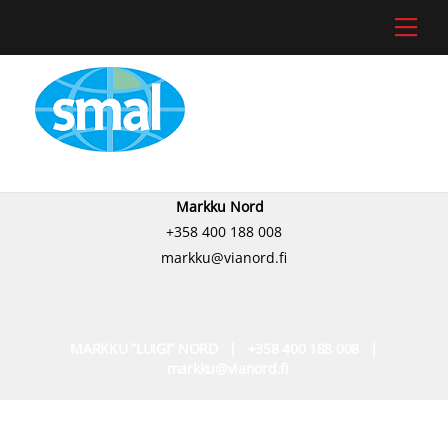
Skip
Men
to
content
Markku Nord
+358 400 188 008
markku@vianord.fi
MARKKU ”LUIGI” NORD | +358 400 188 008 |
markku@vianord.fi