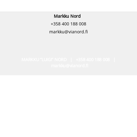
Markku Nord
+358 400 188 008
markku@vianord.fi
MARKKU ”LUIGI” NORD | +358 400 188 008 |
markku@vianord.fi