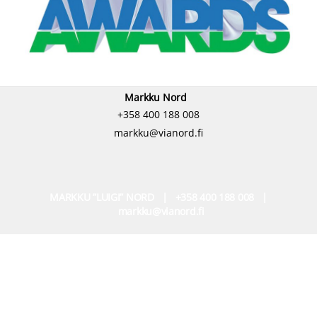
Markku Nord
+358 400 188 008
markku@vianord.fi
MARKKU ”LUIGI” NORD | +358 400 188 008 |
markku@vianord.fi