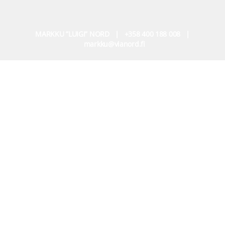
MARKKU ”LUIGI” NORD | +358 400 188 008 |
markku@vianord.fi