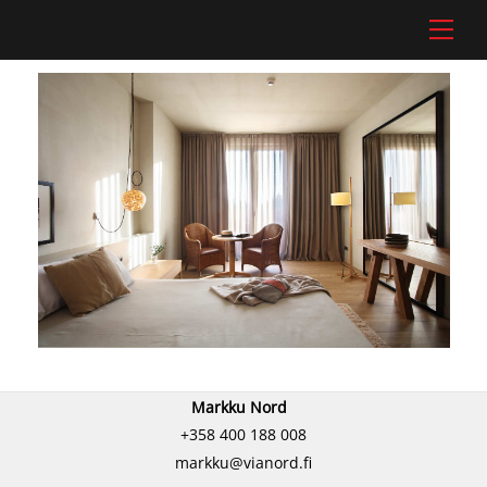
Skip
Men
to
content
Markku Nord
+358 400 188 008
markku@vianord.fi