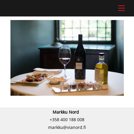
Skip
Men
to
content
Markku Nord
+358 400 188 008
markku@vianord.fi