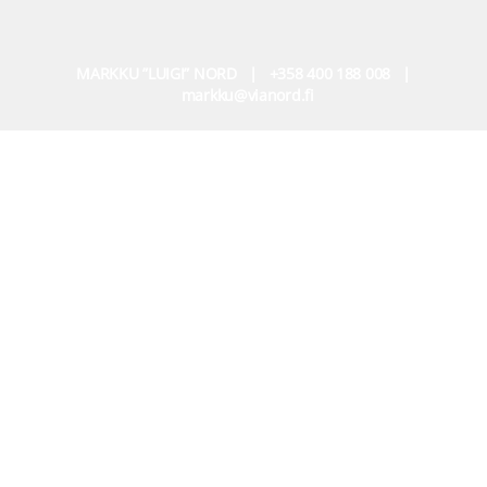
MARKKU ”LUIGI” NORD | +358 400 188 008 |
markku@vianord.fi