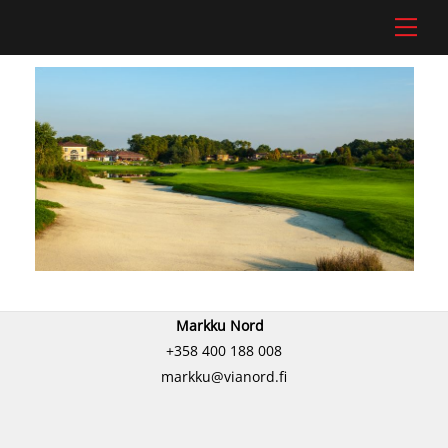
Skip
Men
to
content
Markku Nord
+358 400 188 008
markku@vianord.fi