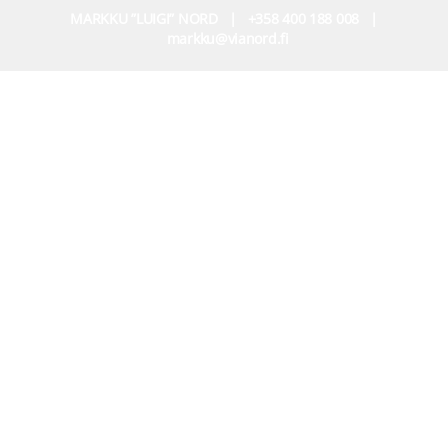
MARKKU ”LUIGI” NORD | +358 400 188 008 |
markku@vianord.fi