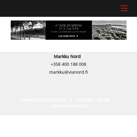
Skip
Men
to
content
Markku Nord
+358 400 188 008
markku@vianord.fi
MARKKU ”LUIGI” NORD | +358 400 188 008 |
markku@vianord.fi