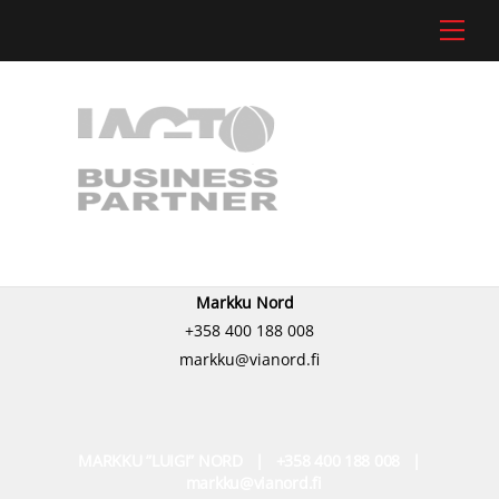
Skip
Men
to
content
Markku Nord
+358 400 188 008
markku@vianord.fi
MARKKU ”LUIGI” NORD | +358 400 188 008 |
markku@vianord.fi