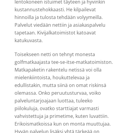
lentokoneen istuimet täyteen ja hyvinkin
kustannustehokkaasti. He kilpailevat
hinnoilla ja tulosta tehdään volyymeilla.
Palvelut viedään nettiin ja asiakaspalvelu
tapetaan. Kivijalkatoimistot katoavat
katukuvasta.
Toisekseen netti on tehnyt monesta
golfmatkaajasta tee-se-itse-matkatoimiston.
Matkapaketin rakentelu netissä voi olla
mielenkiintoista, houkuttelevaa ja
edullistakin, mutta siinä on omat riskinsä
olemassa. Onko peruutusturvaa, voiko
palveluntarjoajaan luottaa, tuleeko
piilokuluja, ovatko starttiajat varmasti
vahvistettuja ja primetime, kuten luvattiin.
Erikoismatkoissa kun on monta muuttujaa.
Hyvän palvelun lisäksi yhtä tärkeää on