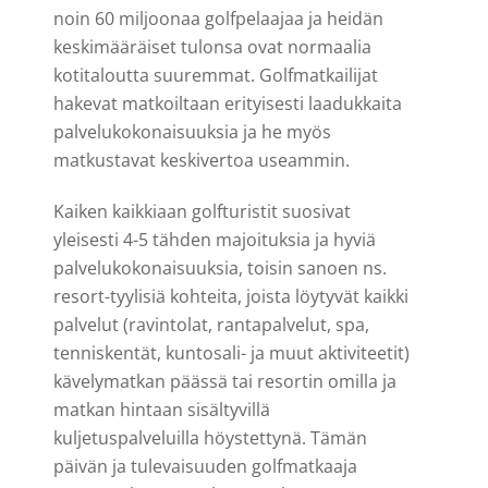
noin 60 miljoonaa golfpelaajaa ja heidän
keskimääräiset tulonsa ovat normaalia
kotitaloutta suuremmat. Golfmatkailijat
hakevat matkoiltaan erityisesti laadukkaita
palvelukokonaisuuksia ja he myös
matkustavat keskivertoa useammin.
Kaiken kaikkiaan golfturistit suosivat
yleisesti 4-5 tähden majoituksia ja hyviä
palvelukokonaisuuksia, toisin sanoen ns.
resort-tyylisiä kohteita, joista löytyvät kaikki
palvelut (ravintolat, rantapalvelut, spa,
tenniskentät, kuntosali- ja muut aktiviteetit)
kävelymatkan päässä tai resortin omilla ja
matkan hintaan sisältyvillä
kuljetuspalveluilla höystettynä. Tämän
päivän ja tulevaisuuden golfmatkaaja