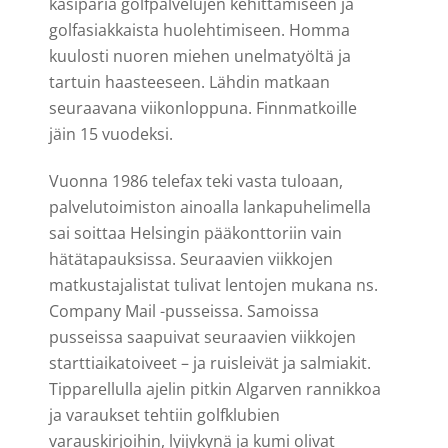
käsiparia golfpalvelujen kehittämiseen ja
golfasiakkaista huolehtimiseen. Homma
kuulosti nuoren miehen unelmatyöltä ja
tartuin haasteeseen. Lähdin matkaan
seuraavana viikonloppuna. Finnmatkoille
jäin 15 vuodeksi.
Vuonna 1986 telefax teki vasta tuloaan,
palvelutoimiston ainoalla lankapuhelimella
sai soittaa Helsingin pääkonttoriin vain
hätätapauksissa. Seuraavien viikkojen
matkustajalistat tulivat lentojen mukana ns.
Company Mail -pusseissa. Samoissa
pusseissa saapuivat seuraavien viikkojen
starttiaikatoiveet – ja ruisleivät ja salmiakit.
Tipparellulla ajelin pitkin Algarven rannikkoa
ja varaukset tehtiin golfklubien
varauskirjoihin, lyijykynä ja kumi olivat