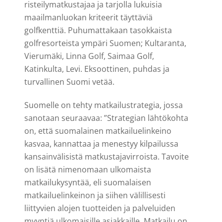
risteilymatkustajaa ja tarjolla lukuisia
maailmanluokan kriteerit täyttäviä
golfkenttiä. Puhumattakaan tasokkaista
golfresorteista ympäri Suomen; Kultaranta,
Vierumäki, Linna Golf, Saimaa Golf,
Katinkulta, Levi. Eksoottinen, puhdas ja
turvallinen Suomi vetää.
Suomelle on tehty matkailustrategia, jossa
sanotaan seuraavaa: ”Strategian lähtökohta
on, että suomalainen matkailuelinkeino
kasvaa, kannattaa ja menestyy kilpailussa
kansainvälisistä matkustajavirroista. Tavoite
on lisätä nimenomaan ulkomaista
matkailukysyntää, eli suomalaisen
matkailuelinkeinon ja siihen välillisesti
liittyvien alojen tuotteiden ja palveluiden
myyntiä ulkomaisille asiakkaille. Matkailu on