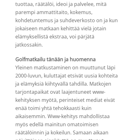
tuottaa, räätälöi, ideoi ja palvelee, mitä
parempi ammattitaito, kokemus,
kohdetuntemus ja suhdeverkosto on ja kun
jokaiseen matkaan kehittää vielä jotain
elämyksellistä ekstraa, voi pärjätä
jatkossakin.
Golfmatkailu tänään ja huomenna
Yleinen matkustaminen on muuttunut läpi
2000-luvun, kuluttajat etsivät uusia kohteita
ja elämyksiä kiihtyvällä tahdilla. Matkojen
tarjontapaikat ovat laajentuneet www-
kehityksen myötä, perinteiset mediat eivät
enää toimi yhtä tehokkaasti kuin
aikaisemmin. Www-kehitys mahdollistaa
myös edellä mainitun omatoimisen
räätälöinnin ja kokeilun. Samaan aikaan