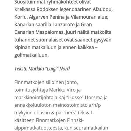
Suosituimmat ryhmäkohteet olivat
Kreikassa Rodoksen legendaarinen Afaudou,
Korfu, Algarven Penina ja Vilamouran alue,
Kanarian saarilla Lanzarote ja Gran
Canarian Maspalomas. Juuri näiltä matkoilta
tuhannet suomalaiset ovat saaneet pysyvän
kipinän matkailuun ja ennen kaikkea –
golfmatkailuun.
Teksti: Markku ”Luigi” Nord
Finnmatkojen silloinen johto,
toimitusjohtaja Markku Viro ja
markkinointijohtaja Kaj “Hosse” Horsma ja
ennakkoluuloton mainostoimisto a/h/p
(nykyinen hasan & partners) tekivät
käsitteen Finnmatkojen Finnski-
alppimatkatuotteesta, kun seuramatkailun