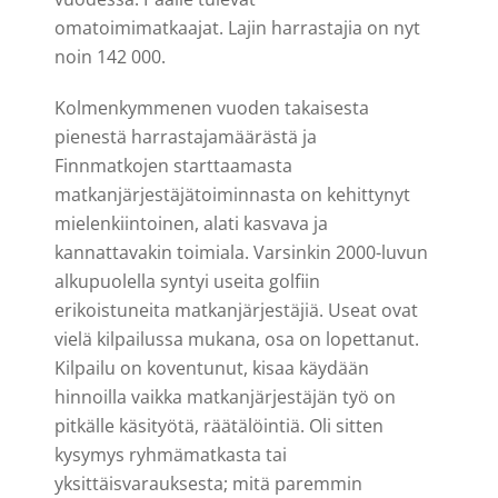
omatoimimatkaajat. Lajin harrastajia on nyt
noin 142 000.
Kolmenkymmenen vuoden takaisesta
pienestä harrastajamäärästä ja
Finnmatkojen starttaamasta
matkanjärjestäjätoiminnasta on kehittynyt
mielenkiintoinen, alati kasvava ja
kannattavakin toimiala. Varsinkin 2000-luvun
alkupuolella syntyi useita golfiin
erikoistuneita matkanjärjestäjiä. Useat ovat
vielä kilpailussa mukana, osa on lopettanut.
Kilpailu on koventunut, kisaa käydään
hinnoilla vaikka matkanjärjestäjän työ on
pitkälle käsityötä, räätälöintiä. Oli sitten
kysymys ryhmämatkasta tai
yksittäisvarauksesta; mitä paremmin