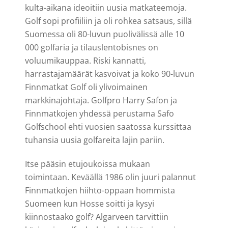
kulta-aikana ideoitiin uusia matkateemoja.
Golf sopi profiiliin ja oli rohkea satsaus, sillä
Suomessa oli 80-luvun puolivälissä alle 10
000 golfaria ja tilauslentobisnes on
voluumikauppaa. Riski kannatti,
harrastajamäärät kasvoivat ja koko 90-luvun
Finnmatkat Golf oli ylivoimainen
markkinajohtaja. Golfpro Harry Safon ja
Finnmatkojen yhdessä perustama Safo
Golfschool ehti vuosien saatossa kurssittaa
tuhansia uusia golfareita lajin pariin.
Itse pääsin etujoukoissa mukaan
toimintaan. Keväällä 1986 olin juuri palannut
Finnmatkojen hiihto-oppaan hommista
Suomeen kun Hosse soitti ja kysyi
kiinnostaako golf? Algarveen tarvittiin