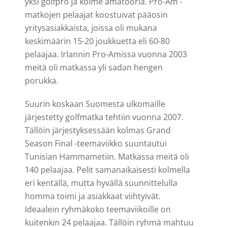
yksi golfpro ja kolme amatööriä. Pro-Am -
matkojen pelaajat koostuivat pääosin
yritysasiakkaista, joissa oli mukana
keskimäärin 15-20 joukkuetta eli 60-80
pelaajaa. Irlannin Pro-Amissa vuonna 2003
meitä oli matkassa yli sadan hengen
porukka.
Suurin koskaan Suomesta ulkomaille
järjestetty golfmatka tehtiin vuonna 2007.
Tällöin järjestyksessään kolmas Grand
Season Final -teemaviikko suuntautui
Tunisian Hammametiin. Matkassa meitä oli
140 pelaajaa. Pelit samanaikaisesti kolmella
eri kentällä, mutta hyvällä suunnittelulla
homma toimi ja asiakkaat viihtyivät.
Ideaalein ryhmäkoko teemaviikoille on
kuitenkin 24 pelaajaa. Tällöin ryhmä mahtuu