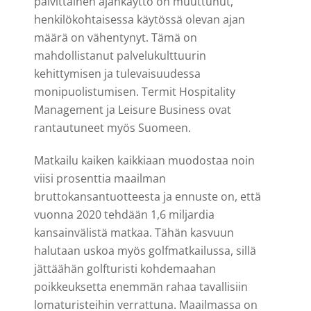
päivittäinen ajankäyttö on muuttunut,
henkilökohtaisessa käytössä olevan ajan
määrä on vähentynyt. Tämä on
mahdollistanut palvelukulttuurin
kehittymisen ja tulevaisuudessa
monipuolistumisen. Termit Hospitality
Management ja Leisure Business ovat
rantautuneet myös Suomeen.
Matkailu kaiken kaikkiaan muodostaa noin
viisi prosenttia maailman
bruttokansantuotteesta ja ennuste on, että
vuonna 2020 tehdään 1,6 miljardia
kansainvälistä matkaa. Tähän kasvuun
halutaan uskoa myös golfmatkailussa, sillä
jättäähän golfturisti kohdemaahan
poikkeuksetta enemmän rahaa tavallisiin
lomaturisteihin verrattuna. Maailmassa on