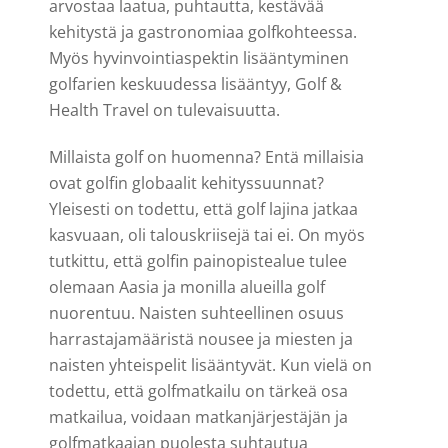
arvostaa laatua, puhtautta, kestävää
kehitystä ja gastronomiaa golfkohteessa.
Myös hyvinvointiaspektin lisääntyminen
golfarien keskuudessa lisääntyy, Golf &
Health Travel on tulevaisuutta.
Millaista golf on huomenna? Entä millaisia
ovat golfin globaalit kehityssuunnat?
Yleisesti on todettu, että golf lajina jatkaa
kasvuaan, oli talouskriisejä tai ei. On myös
tutkittu, että golfin painopistealue tulee
olemaan Aasia ja monilla alueilla golf
nuorentuu. Naisten suhteellinen osuus
harrastajamääristä nousee ja miesten ja
naisten yhteispelit lisääntyvät. Kun vielä on
todettu, että golfmatkailu on tärkeä osa
matkailua, voidaan matkanjärjestäjän ja
golfmatkaajan puolesta suhtautua