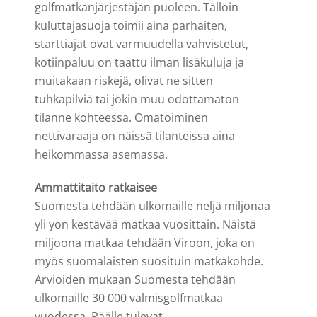
golfmatkanjärjestäjän puoleen. Tällöin
kuluttajasuoja toimii aina parhaiten,
starttiajat ovat varmuudella vahvistetut,
kotiinpaluu on taattu ilman lisäkuluja ja
muitakaan riskejä, olivat ne sitten
tuhkapilviä tai jokin muu odottamaton
tilanne kohteessa. Omatoiminen
nettivaraaja on näissä tilanteissa aina
heikommassa asemassa.
Ammattitaito ratkaisee
Suomesta tehdään ulkomaille neljä miljonaa
yli yön kestävää matkaa vuosittain. Näistä
miljoona matkaa tehdään Viroon, joka on
myös suomalaisten suosituin matkakohde.
Arvioiden mukaan Suomesta tehdään
ulkomaille 30 000 valmisgolfmatkaa
vuodessa. Päälle tulevat