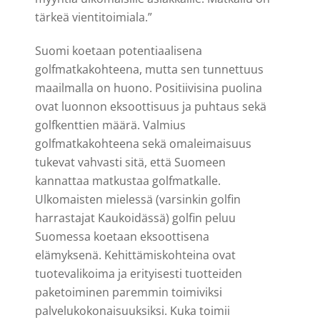
tärkeä vientitoimiala.”
Suomi koetaan potentiaalisena
golfmatkakohteena, mutta sen tunnettuus
maailmalla on huono. Positiivisina puolina
ovat luonnon eksoottisuus ja puhtaus sekä
golfkenttien määrä. Valmius
golfmatkakohteena sekä omaleimaisuus
tukevat vahvasti sitä, että Suomeen
kannattaa matkustaa golfmatkalle.
Ulkomaisten mielessä (varsinkin golfin
harrastajat Kaukoidässä) golfin peluu
Suomessa koetaan eksoottisena
elämyksenä. Kehittämiskohteina ovat
tuotevalikoima ja erityisesti tuotteiden
paketoiminen paremmin toimiviksi
palvelukokonaisuuksiksi. Kuka toimii